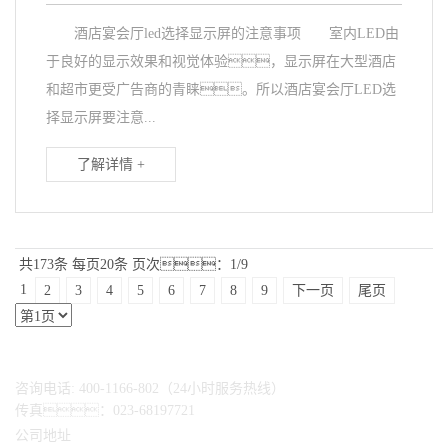
酒店宴会厅led选择显示屏的注意事项 室内LED由
于良好的显示效果和视觉体验，显示屏在大型酒店
和超市更受广告商的青睐。所以酒店宴会厅LED选
择显示屏要注意...
了解详情 +
共173条
每页20条
页次：1/9
1
2
3
4
5
6
7
8
9
下一页
尾页
咨询电话: 400-1166-802（24小时服务热线）
传真：023-68197721
公司地址